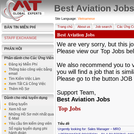
Best Aviation Job
Site Language:
Vietnamese
Trang chủ
About us
Job search
Các Ứng Cử
BẢN TIN MIỄN PHÍ
Best Aviation Jobs
STAFF EXCHANGE
We are very sorry, but this jo
PHẢN HỒI
Please view our Top Jobs be
Phần dành cho Các Ứng Viên
We also recommend you to vie
Đăng ký Miễn Phí
Thông báo công việc bằng
you will find a job that is sim
email
Please go to the button JOB 
Tìm Kiếm Việc Làm
Xem Tất Cả Công Việc
Thêm Hồ Sơ
Support Team,
Dành cho nhà tuyển dụng
Best Aviation Jobs
Đăng tuyển
Top Jobs
Xem hồ sơ
Những Hồ Sơ mới nhất qua
E-Mail
Yêu cầu tìm kiếm ứng viên
Tiêu đề
Số ngày tuyển dụng phi
Urgently looking for: Sales Manager – MRO
hành đoàn