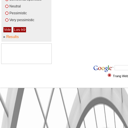
Neutral
Pessimistic
Very pessimistic
»
Results
Trang We