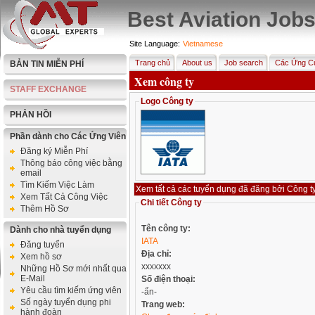
Best Aviation Job
Site Language:
Vietnamese
Trang chủ
About us
Job search
Các Ứng Cử
BẢN TIN MIỄN PHÍ
Xem công ty
STAFF EXCHANGE
Logo Công ty
PHẢN HỒI
Phần dành cho Các Ứng Viên
Đăng ký Miễn Phí
Thông báo công việc bằng
email
Tìm Kiếm Việc Làm
Xem Tất Cả Công Việc
Chi tiết Công ty
Thêm Hồ Sơ
Tên công ty:
Dành cho nhà tuyển dụng
IATA
Đăng tuyển
Địa chỉ:
Xem hồ sơ
xxxxxxx
Những Hồ Sơ mới nhất qua
E-Mail
Số điện thoại:
Yêu cầu tìm kiếm ứng viên
-ẩn-
Số ngày tuyển dụng phi
Trang web:
hành đoàn