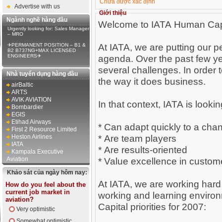
Chưa được xác định
Advertise with us
Giới thiệu
Ngành nghề hàng đầu
Welcome to IATA Human Cap
Urgently looking for: Sales Manager
– MRO
At IATA, we are putting our p
✈PERMANENT POSITION – B1 &
B2 B737NG+MAX LICENSED
ENGINEERS✈
agenda. Over the past few yea
several challenges. In order t
Nhà tuyển dụng hàng đầu
the way it does business.
airBaltic
ARTS
AVIK AVIATION
In that context, IATA is looki
Bombardier
EGIS
Etihad Airways
* Can adapt quickly to a cha
First 2 Resource Limited
* Are team players
Heston Airlines
IATA
* Are results-oriented
Kampala Executive
Aviation
* Value excellence in custom
Khảo sát của ngày hôm nay:
At IATA, we are working hard
How do you feel about the
current job market in
working and learning enviro
aviation?
Capital priorities for 2007:
Very optimistic
Somewhat optimistic