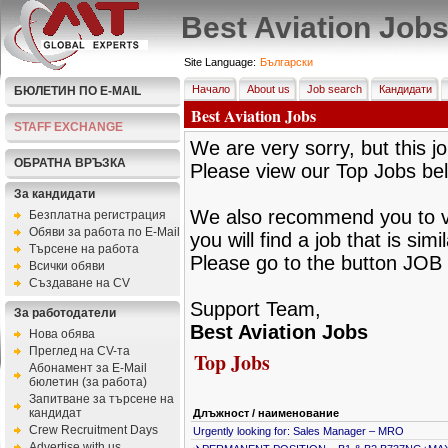
Best Aviation Job
Site Language:
Български
Начало
About us
Job search
Кандидати
БЮЛЕТИН ПО E-MAIL
Best Aviation Jobs
STAFF EXCHANGE
We are very sorry, but this jo
ОБРАТНА ВРЪЗКА
Please view our Top Jobs be
За кандидати
We also recommend you to vie
Безплатна регистрация
Обяви за работа по E-Mail
you will find a job that is sim
Търсене на работа
Please go to the button JOB 
Всички обяви
Създаване на CV
Support Team,
За работодатели
Best Aviation Jobs
Нова обява
Преглед на CV-та
Top Jobs
Абонамент за E-Mail
бюлетин (за работа)
Запитване за търсене на
кандидат
Длъжност / наименование
Crew Recruitment Days
Urgently looking for: Sales Manager – MRO
Advertise with us