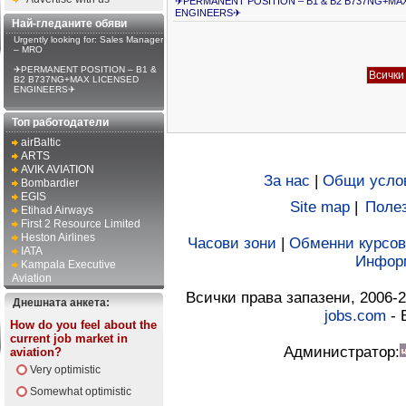
✈PERMANENT POSITION – B1 & B2 B737NG+MA
ENGINEERS✈
Най-гледаните обяви
Urgently looking for: Sales Manager
– MRO
✈PERMANENT POSITION – B1 &
B2 B737NG+MAX LICENSED
ENGINEERS✈
Топ работодатели
airBaltic
ARTS
AVIK AVIATION
За нас
|
Общи усло
Bombardier
EGIS
Site map
|
Полез
Etihad Airways
First 2 Resource Limited
Heston Airlines
Часови зони
|
Обменни курсов
IATA
Инфор
Kampala Executive
Aviation
Всички права запазени, 2006-2
Днешната анкета:
jobs.com
- 
How do you feel about the
current job market in
Администратор:
aviation?
Very optimistic
Somewhat optimistic