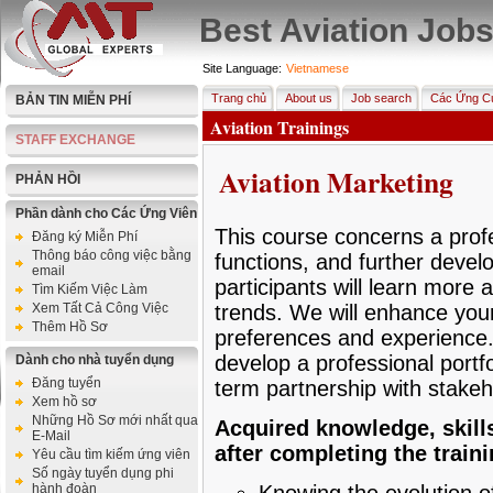
Best Aviation Job
Site Language:
Vietnamese
Trang chủ
About us
Job search
Các Ứng Cử
BẢN TIN MIỄN PHÍ
Aviation Trainings
STAFF EXCHANGE
Aviation Marketing
PHẢN HỒI
Phần dành cho Các Ứng Viên
This course concerns a prof
Đăng ký Miễn Phí
Thông báo công việc bằng
functions, and further devel
email
participants will learn more
Tìm Kiếm Việc Làm
Xem Tất Cả Công Việc
trends. We will enhance you
Thêm Hồ Sơ
preferences and experience.
develop a professional portfo
Dành cho nhà tuyển dụng
Đăng tuyển
term partnership with stakeho
Xem hồ sơ
Những Hồ Sơ mới nhất qua
Acquired knowledge, skill
E-Mail
after completing the train
Yêu cầu tìm kiếm ứng viên
Số ngày tuyển dụng phi
hành đoàn