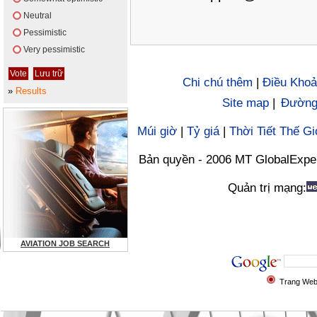
Neutral
Pessimistic
Very pessimistic
Chi chú thêm
|
Điều Khoả
»
Results
Site map
|
Đường 
Múi giờ
|
Tỷ giá
|
Thời Tiết Thế Gi
Bản quyền - 2006 MT GlobalExpe
Quản trị mạng:
AVIATION JOB SEARCH
Trang We