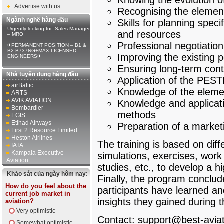
Knowing the evolution of
Advertise with us
Recognising the element
Ngành nghề hàng đầu
Skills for planning speci
Urgently looking for: Sales Manager
and resources
– MRO
Professional negotiation 
✈PERMANENT POSITION – B1 &
B2 B737NG+MAX LICENSED
Improving the existing po
ENGINEERS✈
Ensuring long-term contr
Nhà tuyển dụng hàng đầu
Application of the PES
airBaltic
Knowledge of the eleme
ARTS
AVIK AVIATION
Knowledge and applicati
Bombardier
methods
EGIS
Etihad Airways
Preparation of a market
First 2 Resource Limited
Heston Airlines
The training is based on dif
IATA
Kampala Executive
simulations, exercises, work 
Aviation
studies, etc., to develop a hi
Khảo sát của ngày hôm nay:
Finally, the program conclud
How do you feel about the
participants have learned an
current job market in
insights they gained during 
aviation?
Very optimistic
Contact:
support@best-aviat
Somewhat optimistic