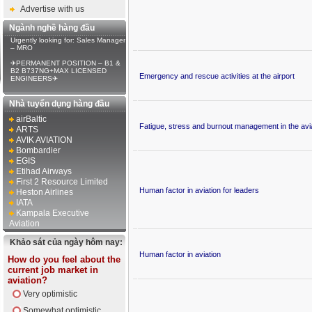
Advertise with us
Ngành nghề hàng đầu
Urgently looking for: Sales Manager
– MRO
✈PERMANENT POSITION – B1 &
B2 B737NG+MAX LICENSED
Emergency and rescue activities at the airport
ENGINEERS✈
Nhà tuyển dụng hàng đầu
airBaltic
Fatigue, stress and burnout management in the avia
ARTS
AVIK AVIATION
Bombardier
EGIS
Etihad Airways
First 2 Resource Limited
Human factor in aviation for leaders
Heston Airlines
IATA
Kampala Executive
Aviation
Khảo sát của ngày hôm nay:
Human factor in aviation
How do you feel about the
current job market in
aviation?
Very optimistic
Somewhat optimistic