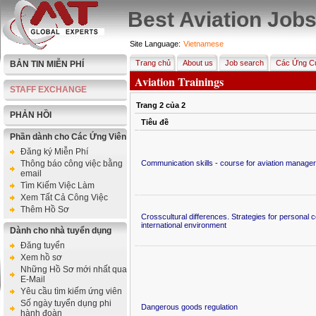
Best Aviation Job
Site Language:
Vietnamese
Trang chủ
About us
Job search
Các Ứng Cử
BẢN TIN MIỄN PHÍ
Aviation Trainings
STAFF EXCHANGE
Trang
2
của
2
PHẢN HỒI
Tiêu đề
Phần dành cho Các Ứng Viên
Đăng ký Miễn Phí
Thông báo công việc bằng
Communication skills - course for aviation manage
email
Tìm Kiếm Việc Làm
Xem Tất Cả Công Việc
Thêm Hồ Sơ
Crosscultural differences. Strategies for personal c
international environment
Dành cho nhà tuyển dụng
Đăng tuyển
Xem hồ sơ
Những Hồ Sơ mới nhất qua
E-Mail
Yêu cầu tìm kiếm ứng viên
Số ngày tuyển dụng phi
Dangerous goods regulation
hành đoàn