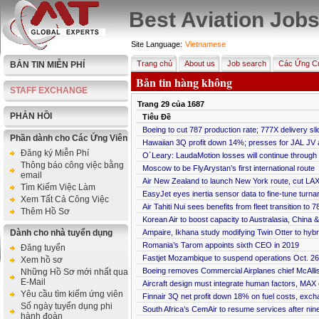
Best Aviation Job
Site Language:
Vietnamese
Trang chủ
About us
Job search
Các Ứng Cử
BẢN TIN MIỄN PHÍ
Bản tin hàng không
STAFF EXCHANGE
Trang
29
của
1687
PHẢN HỒI
Tiêu Đề
Boeing to cut 787 production rate; 777X delivery sl
Phần dành cho Các Ứng Viên
Hawaiian 3Q profit down 14%; presses for JAL JV a
Đăng ký Miễn Phí
O´Leary: LaudaMotion losses will continue through
Thông báo công việc bằng
Moscow to be FlyArystan’s first international route
email
Air New Zealand to launch New York route, cut LA
Tìm Kiếm Việc Làm
EasyJet eyes inertia sensor data to fine-tune turn
Xem Tất Cả Công Việc
Air Tahiti Nui sees benefits from fleet transition to 
Thêm Hồ Sơ
Korean Air to boost capacity to Australasia, China
Dành cho nhà tuyển dụng
Ampaire, Ikhana study modifying Twin Otter to hybr
Romania’s Tarom appoints sixth CEO in 2019
Đăng tuyển
Fastjet Mozambique to suspend operations Oct. 26
Xem hồ sơ
Boeing removes Commercial Airplanes chief McAllis
Những Hồ Sơ mới nhất qua
E-Mail
Aircraft design must integrate human factors, MAX 
Yêu cầu tìm kiếm ứng viên
Finnair 3Q net profit down 18% on fuel costs, exch
Số ngày tuyển dụng phi
South Africa’s CemAir to resume services after ni
hành đoàn