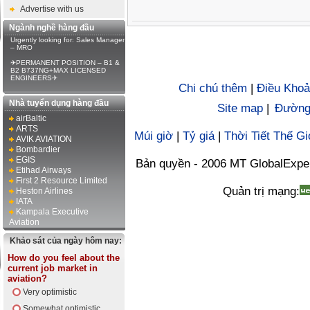
Advertise with us
Ngành nghề hàng đầu
Urgently looking for: Sales Manager
– MRO
✈PERMANENT POSITION – B1 &
B2 B737NG+MAX LICENSED
ENGINEERS✈
Chi chú thêm
|
Điều Khoả
Nhà tuyển dụng hàng đầu
Site map
|
Đường 
airBaltic
ARTS
Múi giờ
|
Tỷ giá
|
Thời Tiết Thế Gi
AVIK AVIATION
Bombardier
EGIS
Bản quyền - 2006 MT GlobalExpe
Etihad Airways
First 2 Resource Limited
Quản trị mạng:
Heston Airlines
IATA
Kampala Executive
Aviation
Khảo sát của ngày hôm nay:
How do you feel about the
current job market in
aviation?
Very optimistic
Somewhat optimistic