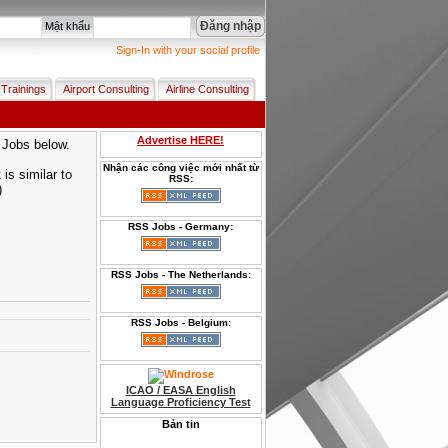
Đăng nhập
Mật khẩu
Sign-In with your social profile
 Trainings
Airport Consulting
Airline Consulting
Advertise HERE!
p Jobs below.
Nhận các công việc mới nhất từ
is similar to
RSS:
)
RSS Jobs - Germany:
RSS Jobs - The Netherlands:
RSS Jobs - Belgium:
ICAO / EASA English
Language Proficiency Test
Bản tin