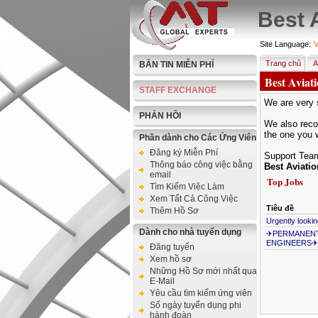
Best 
Site Language:
V
Trang chủ
A
BẢN TIN MIỄN PHÍ
Best Aviat
STAFF EXCHANGE
We are very s
PHẢN HỒI
We also recom
the one you 
Phần dành cho Các Ứng Viên
Đăng ký Miễn Phí
Support Tea
Thông báo công việc bằng
Best Aviati
email
Top Jobs
Tìm Kiếm Việc Làm
Xem Tất Cả Công Việc
Tiêu đề
Thêm Hồ Sơ
Urgently looki
Dành cho nhà tuyển dụng
✈PERMANENT 
ENGINEERS✈
Đăng tuyển
Xem hồ sơ
Những Hồ Sơ mới nhất qua
E-Mail
Yêu cầu tìm kiếm ứng viên
Số ngày tuyển dụng phi
hành đoàn