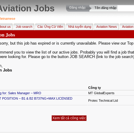
Aviation Jobs
Đăng nhập:
Tên đăng nhập
ietnamese
bout us
Job search
Các Ứng Cử Viên
Nhà tuyển dụng
Aviation News
Aviation
ion Jobs
orry, but this job has expired or is currently unavailable. Please view our To
mend you to view the list of our active jobs. Probably you will find a job that 
were looking for. Please go to the button JOB SEARCH (link to the job search
m,
on Jobs
Công ty
ng for: Sales Manager – MRO
MT GlobalExperts
POSITION – B1 & B2 B737NG+MAX LICENSED
Protec Technical Ltd