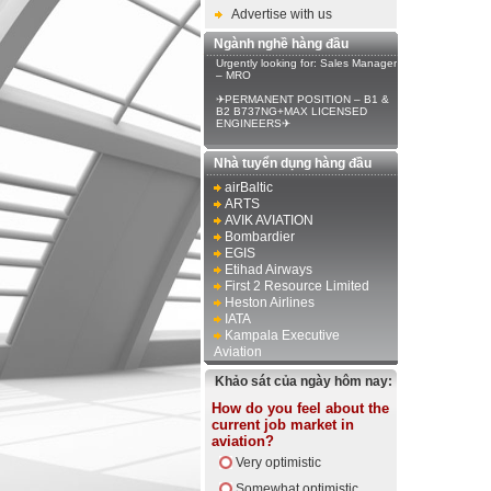
Advertise with us
Ngành nghề hàng đầu
Urgently looking for: Sales Manager
– MRO
✈PERMANENT POSITION – B1 &
B2 B737NG+MAX LICENSED
ENGINEERS✈
Nhà tuyển dụng hàng đầu
airBaltic
ARTS
AVIK AVIATION
Bombardier
EGIS
Etihad Airways
First 2 Resource Limited
Heston Airlines
IATA
Kampala Executive
Aviation
Khảo sát của ngày hôm nay:
How do you feel about the
current job market in
aviation?
Very optimistic
Somewhat optimistic