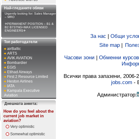
Най-гледаните обяви
Urgently looking for: Sales Manager
– MRO
✈PERMANENT POSITION – B1 &
B2 B737NG+MAX LICENSED
ENGINEERS✈
За нас
|
Общи усло
Топ работодатели
Site map
|
Полез
airBaltic
ARTS
Часови зони
|
Обменни курсов
AVIK AVIATION
Bombardier
Инфор
EGIS
Etihad Airways
Всички права запазени, 2006-2
First 2 Resource Limited
Heston Airlines
jobs.com
- 
IATA
Kampala Executive
Администратор:
Aviation
Днешната анкета:
How do you feel about the
current job market in
aviation?
Very optimistic
Somewhat optimistic