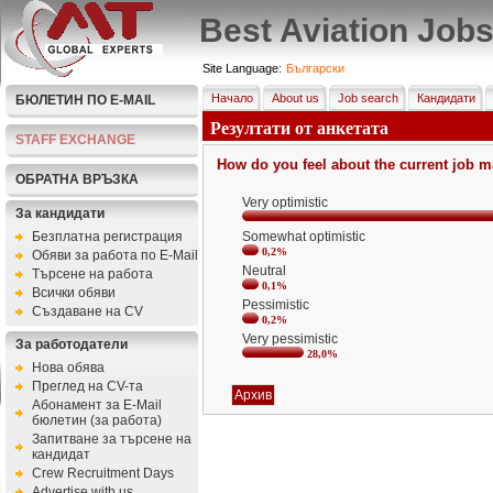
Best Aviation Job
Site Language:
Български
Начало
About us
Job search
Кандидати
БЮЛЕТИН ПО E-MAIL
Резултати от анкетата
STAFF EXCHANGE
How do you feel about the current job ma
ОБРАТНА ВРЪЗКА
Very optimistic
За кандидати
Безплатна регистрация
Somewhat optimistic
0,2%
Обяви за работа по E-Mail
Neutral
Търсене на работа
0,1%
Всички обяви
Pessimistic
Създаване на CV
0,2%
Very pessimistic
За работодатели
28,0%
Нова обява
Преглед на CV-та
Абонамент за E-Mail
бюлетин (за работа)
Запитване за търсене на
кандидат
Crew Recruitment Days
Advertise with us