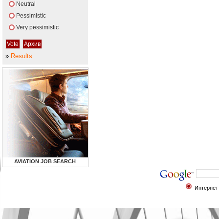
Neutral
Pessimistic
Very pessimistic
»
Results
AVIATION JOB SEARCH
Интернет