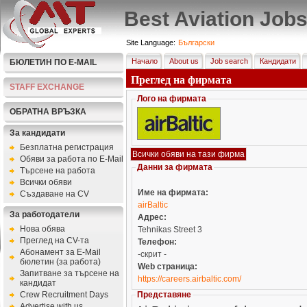
Best Aviation Job
Site Language:
Български
Начало
About us
Job search
Кандидати
БЮЛЕТИН ПО E-MAIL
Преглед на фирмата
STAFF EXCHANGE
Лого на фирмата
ОБРАТНА ВРЪЗКА
За кандидати
Безплатна регистрация
Обяви за работа по E-Mail
Данни за фирмата
Търсене на работа
Всички обяви
Име на фирмата:
Създаване на CV
airBaltic
За работодатели
Адрес:
Нова обява
Tehnikas Street 3
Преглед на CV-та
Телефон:
Абонамент за E-Mail
-скрит -
бюлетин (за работа)
Web страница:
Запитване за търсене на
https://careers.airbaltic.com/
кандидат
Crew Recruitment Days
Представяне
Advertise with us