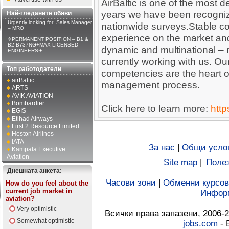
AirBaltic is one of the most d
years we have been recogniz
Най-гледаните обяви
Urgently looking for: Sales Manager
nationwide surveys.Stable c
– MRO
experience on the market and
✈PERMANENT POSITION – B1 &
B2 B737NG+MAX LICENSED
dynamic and multinational – r
ENGINEERS✈
currently working with us. O
Топ работодатели
competencies are the heart 
airBaltic
management process.
ARTS
AVIK AVIATION
Bombardier
Click here to learn more:
http
EGIS
Etihad Airways
First 2 Resource Limited
Heston Airlines
IATA
За нас
|
Общи усло
Kampala Executive
Aviation
Site map
|
Полез
Днешната анкета:
Часови зони
|
Обменни курсов
How do you feel about the
current job market in
Инфор
aviation?
Very optimistic
Всички права запазени, 2006-2
Somewhat optimistic
jobs.com
- 