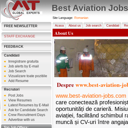
Best Aviation Job
Site Language:
Romanian
Acasa
About us
Job search
Candidati
Re
FREE NEWSLETTER
About Us
STAFF EXCHANGE
FEEDBACK
Candidati
Inregistrare gratuita
Job alerts by E-mail
Job Search
Vizualizare toate pozitiile
Add Resume
Despre
www.best-aviation-jo
Recrutori
www.best-aviation-jobs.com
Post Jobs
View Resumes
care conectează profesioniști
Latest Resumes by E-Mail
oportunități de carieră. Misiu
Ask for Candidate Search
aviației, facilitând schimbul 
Crew Recruitment Days
Advertise with us
muncă și CV-uri între angajaț
Top Job Offers: