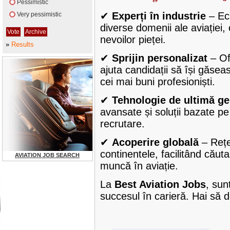
Pessimistic
✔
Experți în industrie
– Ech
Very pessimistic
diverse domenii ale aviației,
nevoilor pieței.
»
Results
✔
Sprijin personalizat
– Of
ajuta candidații să își găseas
cei mai buni profesioniști.
✔
Tehnologie de ultimă ge
avansate și soluții bazate p
recrutare.
✔
Acoperire globală
– Rețe
continentele, facilitând căuta
AVIATION JOB SEARCH
muncă în aviație.
La
Best Aviation Jobs
, sun
succesul în carieră. Hai să 