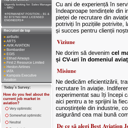
Cu ani de experiență în servi
Urgently looking for: Sales Manager
– MRO
îndeaproape tendințele din i
✈PERMANENT POSITION – B1 &
pieței de recrutare din avia
B2 B737NG+MAX LICENSED
ENGINEERS✈
potriviți în pozițiile potrivit
și succes pentru clienții noștr
Recrutori de top
airBaltic
Viziune
ARTS
AVIK AVIATION
Bombardier
Ne dorim să devenim
cel ma
EGIS
Etihad Airways
și CV-uri în domeniul aviaț
First 2 Resource Limited
Heston Airlines
Misiune
IATA
Kampala Executive
Aviation
Ne dedicăm eficientizării, tra
recrutare în aviație. Indifere
Today`s Survey:
experimentat sau îți începi c
How do you feel about the
current job market in
aici pentru a te sprijini la fi
aviation?
cunoștințele din industrie, c
Very optimistic
asigurând cea mai bună compa
Somewhat optimistic
Neutral
De ce să alegi Best Aviation 