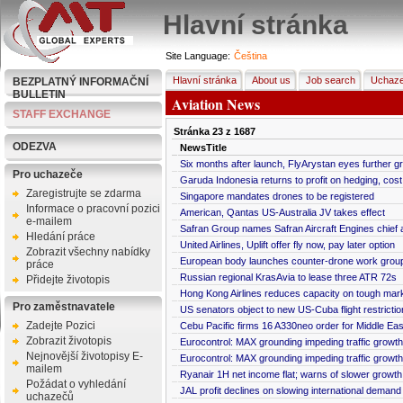
Hlavní stránka
Site Language:
Čeština
Hlavní stránka
About us
Job search
Uchaze
BEZPLATNÝ INFORMAČNÍ
BULLETIN
Aviation News
STAFF EXCHANGE
Stránka
23
z
1687
ODEZVA
NewsTitle
Six months after launch, FlyArystan eyes further g
Pro uchazeče
Garuda Indonesia returns to profit on hedging, cost
Zaregistrujte se zdarma
Singapore mandates drones to be registered
Informace o pracovní pozici
American, Qantas US-Australia JV takes effect
e-mailem
Safran Group names Safran Aircraft Engines chief
Hledání práce
United Airlines, Uplift offer fly now, pay later option
Zobrazit všechny nabídky
European body launches counter-drone work grou
práce
Russian regional KrasAvia to lease three ATR 72s
Přidejte životopis
Hong Kong Airlines reduces capacity on tough mark
Pro zaměstnavatele
US senators object to new US-Cuba flight restrictio
Zadejte Pozici
Cebu Pacific firms 16 A330neo order for Middle East
Zobrazit životopis
Eurocontrol: MAX grounding impeding traffic growth
Nejnovější životopisy E-
Eurocontrol: MAX grounding impeding traffic growth
mailem
Ryanair 1H net income flat; warns of slower growt
Požádat o vyhledání
JAL profit declines on slowing international demand
uchazečů