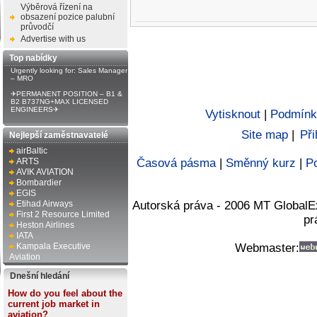
Výběrová řízení na
obsazení pozice palubní
průvodčí
Advertise with us
Top nabídky
Urgently looking for: Sales Manager
– MRO
✈PERMANENT POSITION – B1 &
B2 B737NG+MAX LICENSED
ENGINEERS✈
Vytisknout
|
Podmínk
Site map
|
Při
Nejlepší zaměstnavatelé
airBaltic
ARTS
Časová pásma
|
Směnný kurz
|
Po
AVIK AVIATION
Bombardier
EGIS
Etihad Airways
Autorská práva - 2006 MT GlobalE
First 2 Resource Limited
pr
Heston Airlines
IATA
Kampala Executive
Webmaster:
Aviation
Dnešní hledání
How do you feel about the
current job market in
aviation?