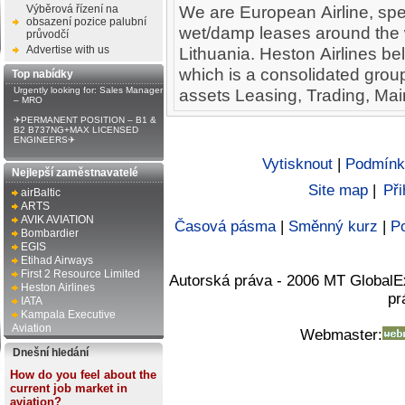
We are European Airline, spec
Výběrová řízení na
obsazení pozice palubní
wet/damp leases around the w
průvodčí
Advertise with us
Lithuania. Heston Airlines b
which is a consolidated grou
Top nabídky
Urgently looking for: Sales Manager
assets Leasing, Trading, Ma
– MRO
✈PERMANENT POSITION – B1 &
B2 B737NG+MAX LICENSED
ENGINEERS✈
Vytisknout
|
Podmínk
Nejlepší zaměstnavatelé
Site map
|
Při
airBaltic
ARTS
AVIK AVIATION
Časová pásma
|
Směnný kurz
|
Po
Bombardier
EGIS
Etihad Airways
First 2 Resource Limited
Autorská práva - 2006 MT GlobalE
Heston Airlines
pr
IATA
Kampala Executive
Aviation
Webmaster:
Dnešní hledání
How do you feel about the
current job market in
aviation?