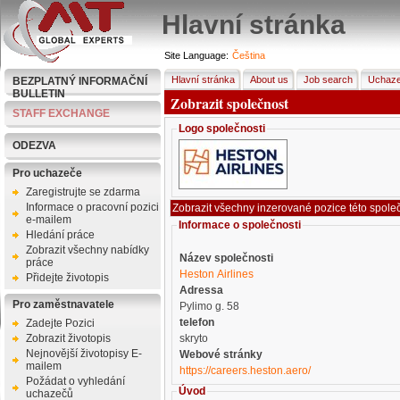
Hlavní stránka
Site Language:
Čeština
Hlavní stránka
About us
Job search
Uchaze
BEZPLATNÝ INFORMAČNÍ
BULLETIN
Zobrazit společnost
STAFF EXCHANGE
Logo společnosti
ODEZVA
Pro uchazeče
Zaregistrujte se zdarma
Informace o pracovní pozici
e-mailem
Informace o společnosti
Hledání práce
Zobrazit všechny nabídky
Název společnosti
práce
Heston Airlines
Přidejte životopis
Adressa
Pro zaměstnavatele
Pylimo g. 58
telefon
Zadejte Pozici
Zobrazit životopis
skryto
Nejnovější životopisy E-
Webové stránky
mailem
https://careers.heston.aero/
Požádat o vyhledání
Úvod
uchazečů