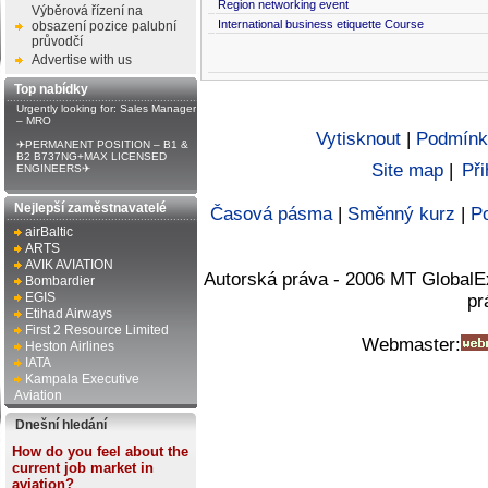
Region networking event
Výběrová řízení na
International business etiquette Course
obsazení pozice palubní
průvodčí
Advertise with us
Top nabídky
Urgently looking for: Sales Manager
– MRO
Vytisknout
|
Podmínk
✈PERMANENT POSITION – B1 &
B2 B737NG+MAX LICENSED
Site map
|
Při
ENGINEERS✈
Nejlepší zaměstnavatelé
Časová pásma
|
Směnný kurz
|
Po
airBaltic
ARTS
AVIK AVIATION
Autorská práva - 2006 MT GlobalE
Bombardier
EGIS
pr
Etihad Airways
First 2 Resource Limited
Webmaster:
Heston Airlines
IATA
Kampala Executive
Aviation
Dnešní hledání
How do you feel about the
current job market in
aviation?