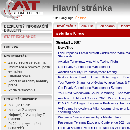
Hlavní stránka
Site Language:
Čeština
Hlavní stránka
About us
Job search
Uchaze
BEZPLATNÝ INFORMAČNÍ
BULLETIN
Aviation News
STAFF EXCHANGE
Stránka
1
z
1687
ODEZVA
NewsTitle
FAA Proposes Faster Aircraft Certification While Ma
Pro uchazeče
Standards
Aviation Tomorrow: How AI Is Taking Flight
Zaregistrujte se zdarma
OpeReady Compliance Management
Informace o pracovní pozici
e-mailem
Aviation Security Pre-employment Testing
Hledání práce
Reduce Admin Burden, Gain Full Oversight — Di
Zobrazit všechny nabídky
Your Weekly Snapshot of Global Aviation News & 
práce
OpeReady Compliance Management System
Přidejte životopis
Your Next Aviation Job Could Be Waiting – See Wha
Aviation Job Market Soars in 2025: Who’s Hiring a
Pro zaměstnavatele
ICAO / EASA English Language Proficiency Test for 
Zadejte Pozici
VAT refund innovation at Milan Airports aims to un
Zobrazit životopis
spending power
Nejnovější životopisy E-
Women in Aviation Leadership - Master class
mailem
Passenger Terminal Expo and Conference 2024 op
Požádat o vyhledání
uchazečů
Lift off at Shannon Airport for prestigious Women in