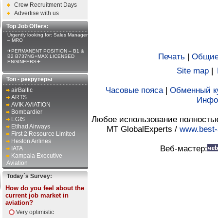
Crew Recruitment Days
Advertise with us
Top Job Offers:
Urgently looking for: Sales Manager
– MRO
✈PERMANENT POSITION – B1 &
Печать
|
Общие
B2 B737NG+MAX LICENSED
ENGINEERS✈
Site map
|
Топ - рекрутеры
Часовые пояса
|
Обменный к
airBaltic
ARTS
Инфо
AVIK AVIATION
Bombardier
Любое использование полностью 
EGIS
Etihad Airways
MT GlobalExperts /
www.best-
First 2 Resource Limited
Heston Airlines
Веб-мастер:
IATA
Kampala Executive
Aviation
Today`s Survey:
How do you feel about the
current job market in
aviation?
Very optimistic