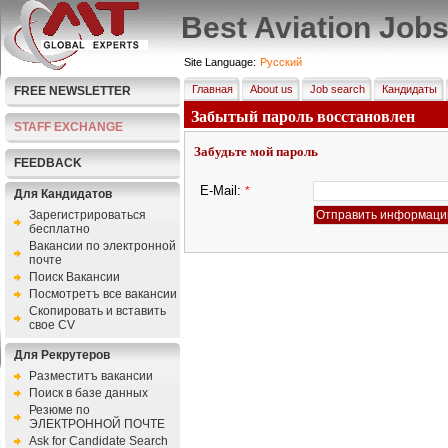
Best Aviation Job
Site Language:
Pусский
Главная
About us
Job search
Кандидаты
FREE NEWSLETTER
Забытый пароль восстановлен
STAFF EXCHANGE
Забудьте мой пароль
FEEDBACK
E-Mail:
*
Для Кандидатов
Зарегистрироваться
бесплатно
Bакансии по электронной
почте
Поиск Вакансии
Посмотретъ все вакансии
Скопировать и вставить
свое CV
Для Рекрутеров
Разместитъ вакансии
Поиск в базе данных
Резюме по
ЭЛЕКТРОННОЙ ПОЧТЕ
Ask for Candidate Search