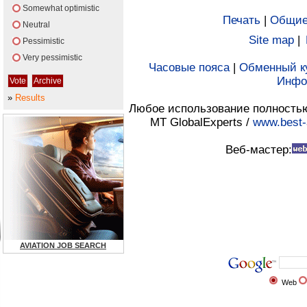
Somewhat optimistic
Печать
|
Общие
Neutral
Site map
|
Pessimistic
Very pessimistic
Часовые пояса
|
Обменный к
Инфо
»
Results
Любое использование полностью 
MT GlobalExperts /
www.best-
Веб-мастер:
AVIATION JOB SEARCH
Web