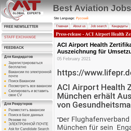
Best Aviation Job
Site Language:
Pусский
Главная
About us
Job search
Кандидаты
FREE NEWSLETTER
Press-release - ACI Airport Health Z
STAFF EXCHANGE
ACI Airport Health Zertifi
FEEDBACK
Auszeichnung für Umset
Для Кандидатов
05 February 2021
Зарегистрироваться
бесплатно
https://www.lifepr.d
Bакансии по электронной
почте
Поиск Вакансии
ACI Airport Health Z
Посмотретъ все вакансии
Скопировать и вставить
München erhält Au
свое CV
von Gesundheitsm
Для Рекрутеров
Разместитъ вакансии
Поиск в базе данных
er Flughafenverband 
"D
Резюме по
ЭЛЕКТРОННОЙ ПОЧТЕ
München für sein Enga
Ask for Candidate Search