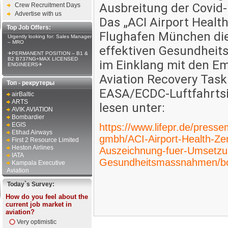
Ausbreitung der Covid
Crew Recruitment Days
Advertise with us
Das „ACI Airport Health
Top Job Offers:
Flughafen München die
Urgently looking for: Sales Manager
– MRO
effektiven Gesundheit
✈PERMANENT POSITION – B1 &
B2 B737NG+MAX LICENSED
im Einklang mit den Em
ENGINEERS✈
Aviation Recovery Ta
Топ - рекрутеры
EASA/ECDC-Luftfahrtsic
airBaltic
ARTS
lesen unter:
AVIK AVIATION
Bombardier
EGIS
https://www.lifepr.de/presse
Etihad Airways
gmbh/ACI-Airport-Health-Zer
First 2 Resource Limited
Heston Airlines
Auszeichnung-fuer-Umsetzu
IATA
Gesundheitsmassnahmen/bo
Kampala Executive
Aviation
Today`s Survey:
How do you feel about the
current job market in
aviation?
Very optimistic