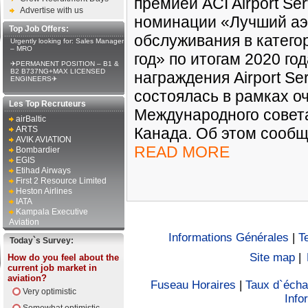
премией ACI Airport Ser
Advertise with us
номинации «Лучший аэ
Top Job Offers:
обслуживания в катего
Urgently looking for: Sales Manager
– MRO
год» по итогам 2020 го
✈PERMANENT POSITION – B1 &
B2 B737NG+MAX LICENSED
награждения Airport Ser
ENGINEERS✈
состоялась в рамках о
Les Top Recruteurs
Международного совета
airBaltic
ARTS
Канада. Об этом сообщ
AVIK AVIATION
READ MORE
Bombardier
EGIS
Etihad Airways
First 2 Resource Limited
Heston Airlines
IATA
Kampala Executive
Aviation
Informations Générales
|
T
Today`s Survey:
Site map
|
How do you feel about the
current job market in
aviation?
Fuseau Horaires
|
Taux d`éch
Very optimistic
Info