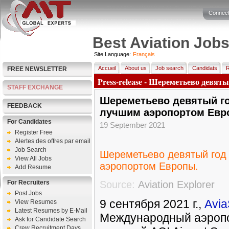
Connect
Best Aviation Job
Site Language:
Français
Accueil
About us
Job search
Candidats
R
FREE NEWSLETTER
Press-release - Шереметьево девя
STAFF EXCHANGE
Шереметьево девятый г
FEEDBACK
лучшим аэропортом Евр
For Candidates
19 September 2021
Register Free
Alertes des offres par email
Job Search
Шереметьево девятый год
View All Jobs
аэропортом Европы.
Add Resume
For Recruiters
Source:
Aviation Explorer
Post Jobs
9 сентября 2021 г.,
Avia
View Resumes
Latest Resumes by E-Mail
Международный аэроп
Ask for Candidate Search
Crew Recruitment Days