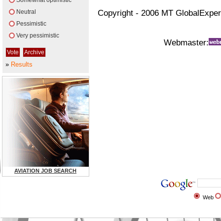
Somewhat optimistic
Neutral
Copyright - 2006 MT GlobalExper
Pessimistic
Very pessimistic
Webmaster:
»
Results
AVIATION JOB SEARCH
Web