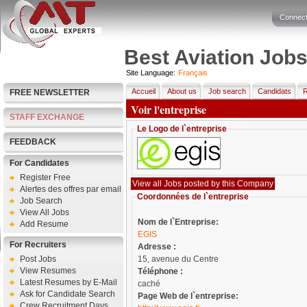
Connect
Best Aviation Job
Site Language:
Français
Accueil
About us
Job search
Candidats
R
FREE NEWSLETTER
Voir l'entreprise
STAFF EXCHANGE
Le Logo de l`entreprise
FEEDBACK
For Candidates
Register Free
Alertes des offres par email
Coordonnées de l`entreprise
Job Search
View All Jobs
Nom de l`Entreprise:
Add Resume
EGIS
For Recruiters
Adresse :
Post Jobs
15, avenue du Centre
View Resumes
Téléphone :
Latest Resumes by E-Mail
caché
Ask for Candidate Search
Page Web de l`entreprise:
Crew Recruitment Days