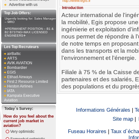
http://www.egis.fr
Advertise with us
Introduction
Top Job Offers:
Acteur international de l’ingé
Urgently looking for: Sales Manager
la mobilité, Egis propose une 
– MRO
ingénierie et exploitation d’i
✈PERMANENT POSITION – B1 &
B2 B737NG+MAX LICENSED
nous permet de répondre à l’
ENGINEERS✈
de notre temps en proposant 
Les Top Recruteurs
dans les transports et la mobil
airBaltic
l’environnement et l’énergie.
ARTS
AVIK AVIATION
Bombardier
Filiale à 75 % de la Caisse 
EGIS
Etihad Airways
partenaires et des salariés, 
First 2 Resource Limited
des populations et du progrès
Heston Airlines
IATA
Kampala Executive
Aviation
Today`s Survey:
Informations Générales
|
T
How do you feel about the
Site map
|
current job market in
aviation?
Fuseau Horaires
|
Taux d`éch
Very optimistic
Info