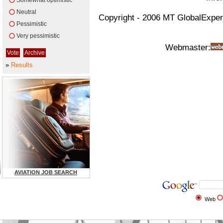
Somewhat optimistic
Neutral
Copyright - 2006 MT GlobalExper
Pessimistic
Very pessimistic
Webmaster:
»
Results
AVIATION JOB SEARCH
Web