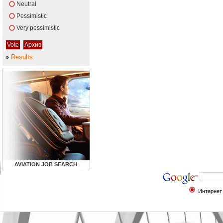
Neutral
Pessimistic
Very pessimistic
»
Results
AVIATION JOB SEARCH
Интернет