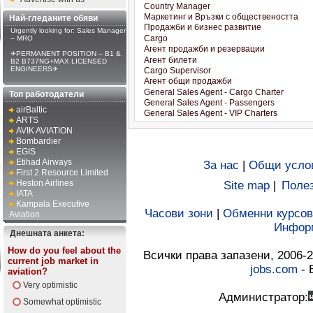
Най-гледаните обяви
Urgently looking for: Sales Manager
– MRO
✈PERMANENT POSITION – B1 &
B2 B737NG+MAX LICENSED
ENGINEERS✈
Топ работодатели
airBaltic
ARTS
AVIK AVIATION
Bombardier
EGIS
Etihad Airways
За нас
|
Общи усло
First 2 Resource Limited
Heston Airlines
Site map
|
Полез
IATA
Kampala Executive
Часови зони
|
Обменни курсов
Aviation
Инфор
Днешната анкета:
How do you feel about the
Всички права запазени, 2006-2
current job market in
jobs.com
- 
aviation?
Very optimistic
Администратор:
Somewhat optimistic