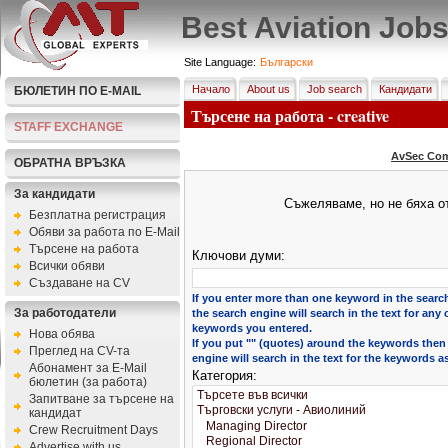
Best Aviation Job
Site Language:
Български
Начало
About us
Job search
Кандидати
БЮЛЕТИН ПО E-MAIL
Търсене на работа - creative
STAFF EXCHANGE
AvSec Com
ОБРАТНА ВРЪЗКА
За кандидати
Съжеляваме, но не бяха от
Безплатна регистрация
Обяви за работа по E-Mail
Търсене на работа
Ключови думи:
Всички обяви
Създаване на CV
If you enter more than one keyword in the search
За работодатели
the search engine will search in the text for any 
keywords you entered.
Нова обява
If you put "" (quotes) around the keywords then
Преглед на CV-та
engine will search in the text for the keywords a
Абонамент за E-Mail
Категория:
бюлетин (за работа)
Запитване за търсене на
кандидат
Crew Recruitment Days
Advertise with us