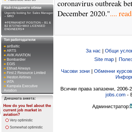
coronavirus outbreak b
Най-гледаните обяви
December 2020.
"
.... rea
Urgently looking for: Sales Manager
– MRO
✈PERMANENT POSITION – B1 &
B2 B737NG+MAX LICENSED
ENGINEERS✈
Топ работодатели
airBaltic
За нас
|
Общи усло
ARTS
AVIK AVIATION
Site map
|
Полез
Bombardier
EGIS
Etihad Airways
Часови зони
|
Обменни курсов
First 2 Resource Limited
Инфор
Heston Airlines
IATA
Kampala Executive
Всички права запазени, 2006-2
Aviation
jobs.com
- 
Днешната анкета:
How do you feel about the
Администратор:
current job market in
aviation?
Very optimistic
Somewhat optimistic