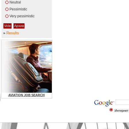
Neutral
Pessimistic
Very pessimistic
»
Results
AVIATION JOB SEARCH
Интернет