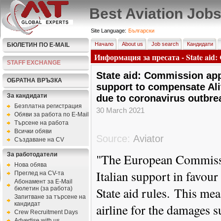
Best Aviation Job
Site Language:
Български
Начало
About us
Job search
Кандидати
БЮЛЕТИН ПО E-MAIL
Информация за пресата - State aid: C
STAFF EXCHANGE
State aid: Commission appr
ОБРАТНА ВРЪЗКА
support to compensate Alit
За кандидати
due to coronavirus outbre
Безплатна регистрация
30 March 2021
Обяви за работа по E-Mail
Търсене на работа
Всички обяви
Source:
Aviator
Създаване на CV
За работодатели
"The European Commissi
Нова обява
Italian support in favour 
Преглед на CV-та
Абонамент за E-Mail
State aid rules.
This mea
бюлетин (за работа)
Запитване за търсене на
кандидат
airline for the damages s
Crew Recruitment Days
Advertise with us