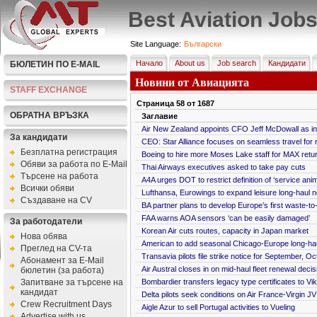
Best Aviation Job
Site Language:
Български
Начало
About us
Job search
Кандидати
БЮЛЕТИН ПО E-MAIL
Новини от Авиацията
STAFF EXCHANGE
Страница
58
от
1687
ОБРАТНА ВРЪЗКА
Заглавие
Air New Zealand appoints CFO Jeff McDowall as i
За кандидати
CEO: Star Alliance focuses on seamless travel for 
Безплатна регистрация
Boeing to hire more Moses Lake staff for MAX retur
Обяви за работа по E-Mail
Thai Airways executives asked to take pay cuts
Търсене на работа
A4A urges DOT to restrict definition of ‘service anim
Всички обяви
Lufthansa, Eurowings to expand leisure long-haul n
Създаване на CV
BA partner plans to develop Europe’s first waste-to-
FAA warns AOA sensors ‘can be easily damaged’
За работодатели
Korean Air cuts routes, capacity in Japan market
Нова обява
American to add seasonal Chicago-Europe long-hau
Преглед на CV-та
Transavia pilots file strike notice for September, O
Абонамент за E-Mail
Air Austral closes in on mid-haul fleet renewal decis
бюлетин (за работа)
Запитване за търсене на
Bombardier transfers legacy type certificates to Vik
кандидат
Delta pilots seek conditions on Air France-Virgin JV
Crew Recruitment Days
Aigle Azur to sell Portugal activities to Vueling
Advertise with us