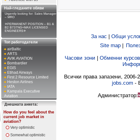
Най-гледаните обяви
Urgently looking for: Sales Manager
– MRO
✈PERMANENT POSITION – B1 &
B2 B737NG+MAX LICENSED
ENGINEERS✈
За нас
|
Общи усло
Топ работодатели
Site map
|
Полез
airBaltic
ARTS
Часови зони
|
Обменни курсов
AVIK AVIATION
Bombardier
Инфор
EGIS
Etihad Airways
Всички права запазени, 2006-2
First 2 Resource Limited
Heston Airlines
jobs.com
- 
IATA
Kampala Executive
Администратор:
Aviation
Днешната анкета:
How do you feel about the
current job market in
aviation?
Very optimistic
Somewhat optimistic