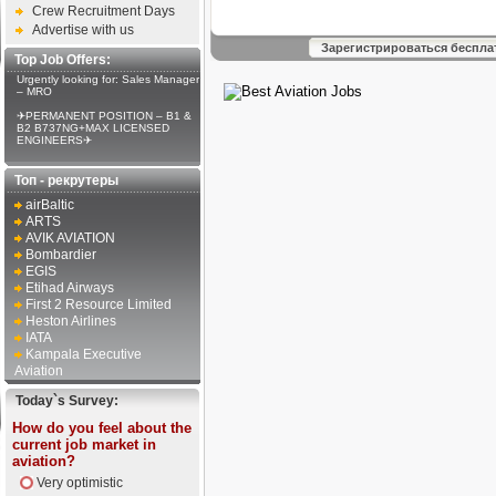
Crew Recruitment Days
Advertise with us
Зарегистрироваться беспла
Top Job Offers:
Urgently looking for: Sales Manager
– MRO
✈PERMANENT POSITION – B1 &
B2 B737NG+MAX LICENSED
ENGINEERS✈
Топ - рекрутеры
airBaltic
ARTS
AVIK AVIATION
Bombardier
EGIS
Etihad Airways
First 2 Resource Limited
Heston Airlines
IATA
Kampala Executive
Aviation
Today`s Survey:
How do you feel about the
current job market in
aviation?
Very optimistic