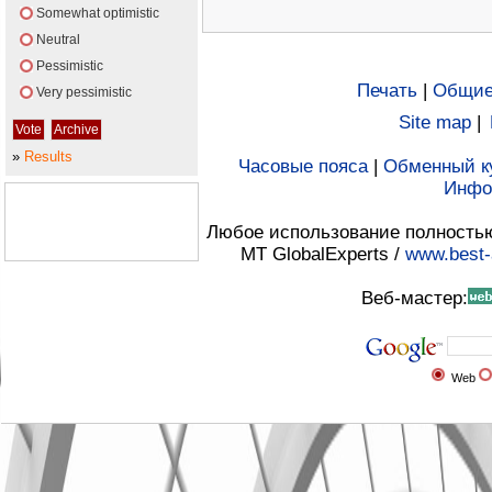
Somewhat optimistic
Neutral
Pessimistic
Печать
|
Общие
Very pessimistic
Site map
|
»
Results
Часовые пояса
|
Обменный к
Инфо
Любое использование полностью 
MT GlobalExperts /
www.best-
Веб-мастер:
Web