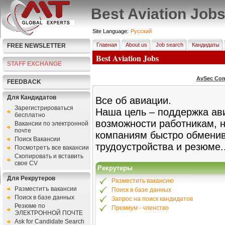
Best Aviation Job
Site Language:
Pусский
Главная
About us
Job search
Кандидаты
FREE NEWSLETTER
Best Aviation Jobs
STAFF EXCHANGE
AvSec Com
FEEDBACK
Для Кандидатов
Все об авиации.
Зарегистрироваться
Наша цель – поддержка ав
бесплатно
возможности работникам, 
Bакансии по электронной
почте
компаниям быстро обмени
Поиск Вакансии
трудоустройства и резюме.
Посмотретъ все вакансии
Скопировать и вставить
свое CV
Рекрутеры
Для Рекрутеров
Разместить вакансию
Разместитъ вакансии
Поиск в базе данных
Поиск в базе данных
Запрос на поиск кандидатов
Резюме по
Премиум - членство
ЭЛЕКТРОННОЙ ПОЧТЕ
Ask for Candidate Search