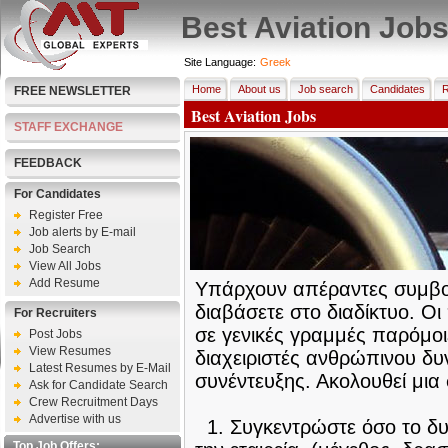
Best Aviation Job
Site Language:
Greek
Home
About us
Job search
Candidates
R
FREE NEWSLETTER
Best Aviation Jobs
STAFF EXCHANGE
FEEDBACK
For Candidates
Register Free
Job alerts by E-mail
Job Search
View All Jobs
Add Resume
Υπάρχουν απέραντες συμβου
διαβάσετε στο διαδίκτυο. Οι
For Recruiters
σε γενικές γραμμές παρόμοι
Post Jobs
View Resumes
διαχειριστές ανθρώπινου δ
Latest Resumes by E-Mail
συνέντευξης. Ακολουθεί μια
Ask for Candidate Search
Crew Recruitment Days
Advertise with us
1. Συγκεντρώστε όσο το δυ
Top Job Offers: