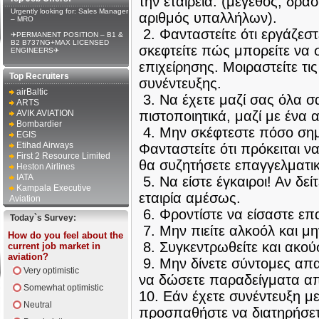
την εταιρεία. (μέγεθος, δρα
Urgently looking for: Sales Manager
αριθμός υπαλλήλων).
– MRO
2. Φανταστείτε ότι εργάζεστε
✈PERMANENT POSITION – B1 &
B2 B737NG+MAX LICENSED
σκεφτείτε πώς μπορείτε να 
ENGINEERS✈
επιχείρησης. Μοιραστείτε τις
Top Recruiters
συνέντευξης.
airBaltic
3. Να έχετε μαζί σας όλα 
ARTS
AVIK AVIATION
πιστοποιητικά, μαζί με ένα 
Bombardier
4. Μην σκέφτεστε πόσο σημα
EGIS
Etihad Airways
Φανταστείτε ότι πρόκειται ν
First 2 Resource Limited
θα συζητήσετε επαγγελματι
Heston Airlines
IATA
5. Να είστε έγκαιροι! Αν δεί
Kampala Executive
εταιρία αμέσως.
Aviation
6. Φροντίστε να είσαστε επ
Today`s Survey:
7. Μην πιείτε αλκοόλ και μ
How do you feel about the
8. Συγκεντρωθείτε και ακούσ
current job market in
aviation?
9. Μην δίνετε σύντομες απ
Very optimistic
να δώσετε παραδείγματα απ
Somewhat optimistic
10. Εάν έχετε συνέντευξη μ
Neutral
προσπαθήστε να διατηρήσετ