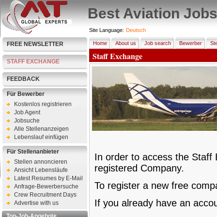
Best Aviation Job
Site Language:
Deutsch
Home
About us
Job search
Bewerber
Ste
FREE NEWSLETTER
Staff Exchange
STAFF EXCHANGE
FEEDBACK
Für Bewerber
Kostenlos registrieren
Job Agent
Jobsuche
Alle Stellenanzeigen
Lebenslauf einfügen
Für Stellenanbieter
In order to access the Staf
Stellen annoncieren
registered Company.
Ansicht Lebensläufe
Latest Resumes by E-Mail
To register a new free com
Anfrage-Bewerbersuche
Crew Recruitment Days
If you already have an acco
Advertise with us
Top-Job-Angebote