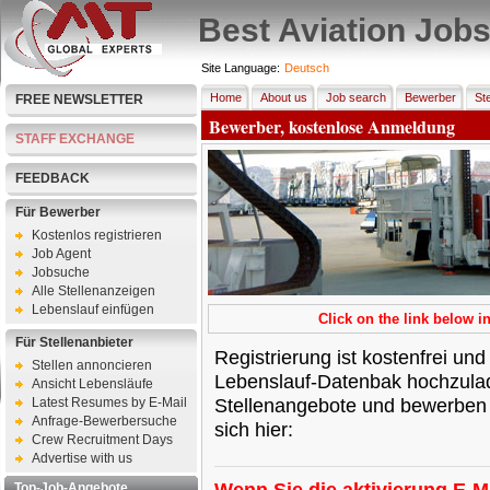
Best Aviation Job
Site Language:
Deutsch
Home
About us
Job search
Bewerber
Ste
FREE NEWSLETTER
Bewerber, kostenlose Anmeldung
STAFF EXCHANGE
FEEDBACK
Für Bewerber
Kostenlos registrieren
Job Agent
Jobsuche
Alle Stellenanzeigen
Lebenslauf einfügen
Click on the link below in
Für Stellenanbieter
Registrierung ist kostenfrei und 
Stellen annoncieren
Lebenslauf-Datenbak hochzulade
Ansicht Lebensläufe
Stellenangebote und bewerben Si
Latest Resumes by E-Mail
Anfrage-Bewerbersuche
sich hier:
Crew Recruitment Days
Advertise with us
Wenn Sie die aktivierung E-M
Top-Job-Angebote