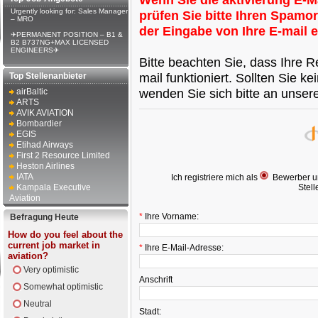
Urgently looking for: Sales Manager
prüfen Sie bitte Ihren Spamor
– MRO
der Eingabe von Ihre E-mail 
✈PERMANENT POSITION – B1 &
B2 B737NG+MAX LICENSED
ENGINEERS✈
Bitte beachten Sie, dass Ihre R
mail funktioniert. Sollten Sie k
Top Stellenanbieter
wenden Sie sich bitte an unse
airBaltic
ARTS
AVIK AVIATION
Bombardier
EGIS
Etihad Airways
First 2 Resource Limited
Heston Airlines
IATA
Ich registriere mich als
Bewerber u
Kampala Executive
Stel
Aviation
*
Ihre Vorname:
Befragung Heute
How do you feel about the
current job market in
*
Ihre E-Mail-Adresse:
aviation?
Very optimistic
Anschrift
Somewhat optimistic
Neutral
Stadt: