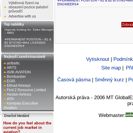
✈PERMANENT POSITION – B1 & B2 B737NG+MA
Výběrová řízení na
ENGINEERS✈
obsazení pozice palubní
průvodčí
Advertise with us
Top nabídky
Urgently looking for: Sales Manager
– MRO
✈PERMANENT POSITION – B1 &
B2 B737NG+MAX LICENSED
ENGINEERS✈
Nejlepší zaměstnavatelé
Vytisknout
|
Podmínk
airBaltic
Site map
|
Při
ARTS
AVIK AVIATION
Bombardier
Časová pásma
|
Směnný kurz
|
Po
EGIS
Etihad Airways
First 2 Resource Limited
Heston Airlines
Autorská práva - 2006 MT GlobalE
IATA
pr
Kampala Executive
Aviation
Webmaster:
Dnešní hledání
How do you feel about the
current job market in
aviation?