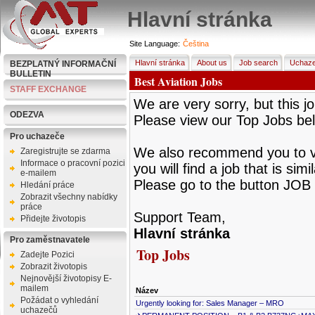
Hlavní stránka
Site Language:
Čeština
Hlavní stránka
About us
Job search
Uchaze
BEZPLATNÝ INFORMAČNÍ
BULLETIN
Best Aviation Jobs
STAFF EXCHANGE
We are very sorry, but this jo
ODEZVA
Please view our Top Jobs be
Pro uchazeče
We also recommend you to vie
Zaregistrujte se zdarma
Informace o pracovní pozici
you will find a job that is sim
e-mailem
Please go to the button JOB 
Hledání práce
Zobrazit všechny nabídky
práce
Support Team,
Přidejte životopis
Hlavní stránka
Pro zaměstnavatele
Top Jobs
Zadejte Pozici
Zobrazit životopis
Nejnovější životopisy E-
mailem
Název
Požádat o vyhledání
Urgently looking for: Sales Manager – MRO
uchazečů