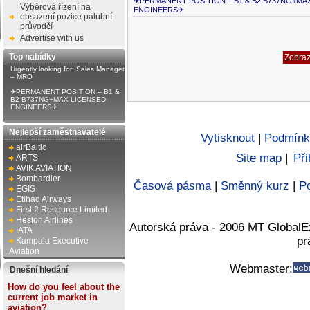
✈PERMANENT POSITION – B1 & B2 B737NG+MA
Výběrová řízení na
ENGINEERS✈
obsazení pozice palubní
průvodčí
Advertise with us
Top nabídky
Urgently looking for: Sales Manager
– MRO
✈PERMANENT POSITION – B1 &
B2 B737NG+MAX LICENSED
ENGINEERS✈
Nejlepší zaměstnavatelé
Vytisknout
|
Podmínk
airBaltic
Site map
|
Při
ARTS
AVIK AVIATION
Bombardier
Časová pásma
|
Směnný kurz
|
Po
EGIS
Etihad Airways
First 2 Resource Limited
Heston Airlines
Autorská práva - 2006 MT GlobalE
IATA
pr
Kampala Executive
Aviation
Webmaster:
Dnešní hledání
How do you feel about the
current job market in
aviation?