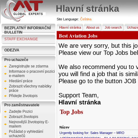
Hlavní stránka
Site Language:
Čeština
Hlavní stránka
About us
Job search
Uchaze
BEZPLATNÝ INFORMAČNÍ
BULLETIN
Best Aviation Jobs
STAFF EXCHANGE
We are very sorry, but this jo
ODEZVA
Please view our Top Jobs be
Pro uchazeče
We also recommend you to vie
Zaregistrujte se zdarma
Informace o pracovní pozici
you will find a job that is sim
e-mailem
Please go to the button JOB 
Hledání práce
Zobrazit všechny nabídky
práce
Support Team,
Přidejte životopis
Hlavní stránka
Pro zaměstnavatele
Top Jobs
Zadejte Pozici
Zobrazit životopis
Nejnovější životopisy E-
mailem
Název
Požádat o vyhledání
Urgently looking for: Sales Manager – MRO
uchazečů